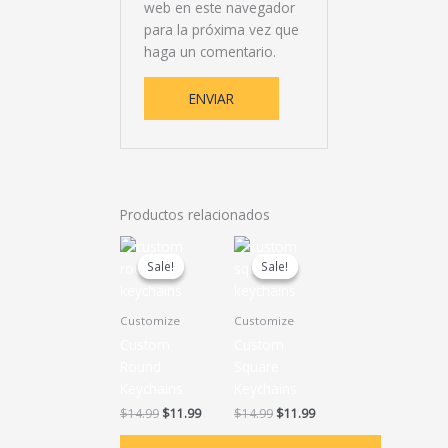
web en este navegador
para la próxima vez que
haga un comentario.
Productos relacionados
Original
Current
Original
Current
price
price
price
price
Sale!
Sale!
Sale!
Sale!
was:
is:
was:
is:
$14.99.
$11.99.
$14.99.
$11.99.
Customize
Customize
Custom
Custom
Round
Square
Keychains
Keychains
$
14.99
$
11.99
$
14.99
$
11.99