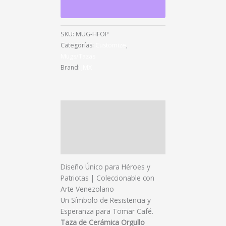
SKU:
MUG-HFOP
Categorías:
Customize
,
Mugs/Tazas
Brand:
JMX
Descripción
Información adicional
Valoraciones (0)
Diseño Único para Héroes y
Patriotas | Coleccionable con
Arte Venezolano
Un Símbolo de Resistencia y
Esperanza para Tomar Café.
Taza de Cerámica Orgullo